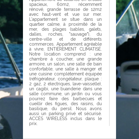
spacieux, 60m2, récemment
rénové, grande terrasse de 12m2
avec haut-vent et vue sur mer.
L'appartement se situe dans un
quartier calme, à proximité de la
mer, des plages (sables, galets,
dalles, roches, "sauvage"), du
centre-ville et de différents
commerces. Appartement agréable
à vivre, ENTIÈREMENT CLIMATISÉ.
Notre location comprend : une
chambre à coucher, une grande
armoire, un salon, une salle de bain
confortable, une salle à manger et
une cuisine complètement équipée
(réfrigérateur, congélateur, plaque :
2 gaz, 2 électriques, lave-vaisselle),
un cagibi, une buanderie dans une
salle commune, un jardin ou vous
pourrez faire des barbecues et
cueillir des figues, des raisins, du
basilique, du persil. Nous avons
aussi un parking privé et sécurisé.
ACCÈS WIRELESS inclus dans le
prix.