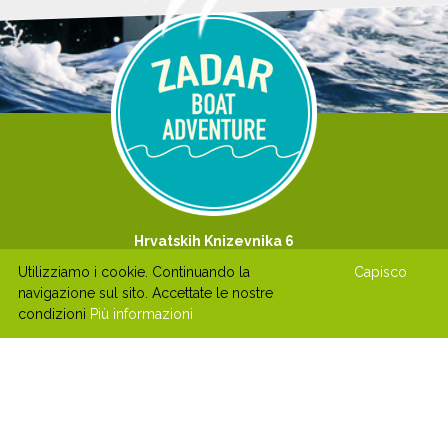
Hrvatskih Knizevnika 6
23000 Zadar
Utilizziamo i cookie. Continuando la
Capisco
zadarboatadventure@gmail.com
navigazione sul sito. Accettate le nostre
condizioni
Più informazioni